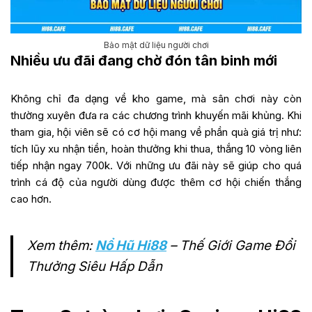
Bảo mật dữ liệu người chơi
Nhiều ưu đãi đang chờ đón tân binh mới
Không chỉ đa dạng về kho game, mà sân chơi này còn
thường xuyên đưa ra các chương trình khuyến mãi khủng. Khi
tham gia, hội viên sẽ có cơ hội mang về phần quà giá trị như:
tích lũy xu nhận tiền, hoàn thưởng khi thua, thắng 10 vòng liên
tiếp nhận ngay 700k. Với những ưu đãi này sẽ giúp cho quá
trình cá độ của người dùng được thêm cơ hội chiến thắng
cao hơn.
Xem thêm:
Nổ Hũ Hi88
– Thế Giới Game Đổi
Thưởng Siêu Hấp Dẫn