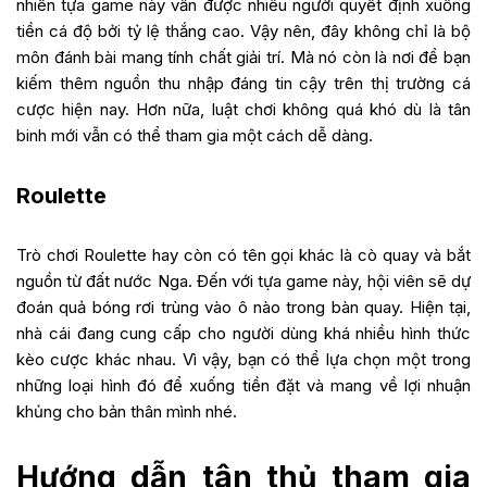
nhiên tựa game này vẫn được nhiều người quyết định xuống
tiền cá độ bởi tỷ lệ thắng cao. Vậy nên, đây không chỉ là bộ
môn đánh bài mang tính chất giải trí. Mà nó còn là nơi để bạn
kiếm thêm nguồn thu nhập đáng tin cậy trên thị trường cá
cược hiện nay. Hơn nữa, luật chơi không quá khó dù là tân
binh mới vẫn có thể tham gia một cách dễ dàng.
Roulette
Trò chơi Roulette hay còn có tên gọi khác là cò quay và bắt
nguồn từ đất nước Nga. Đến với tựa game này, hội viên sẽ dự
đoán quả bóng rơi trùng vào ô nào trong bàn quay. Hiện tại,
nhà cái đang cung cấp cho người dùng khá nhiều hình thức
kèo cược khác nhau. Vì vậy, bạn có thể lựa chọn một trong
những loại hình đó để xuống tiền đặt và mang về lợi nhuận
khủng cho bản thân mình nhé.
Hướng dẫn tân thủ tham gia