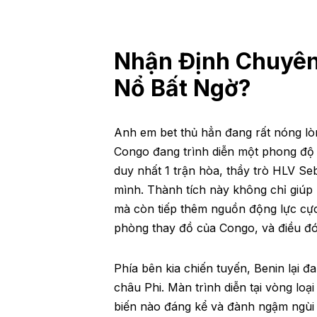
Nhận Định Chuyên
Nổ Bất Ngờ?
Anh em bet thủ hẳn đang rất nóng lò
Congo đang trình diễn một phong độ hủ
duy nhất 1 trận hòa, thầy trò HLV S
mình. Thành tích này không chỉ giúp 
mà còn tiếp thêm nguồn động lực cực
phòng thay đồ của Congo, và điều đó
Phía bên kia chiến tuyến, Benin lại đ
châu Phi. Màn trình diễn tại vòng lo
biến nào đáng kể và đành ngậm ngùi