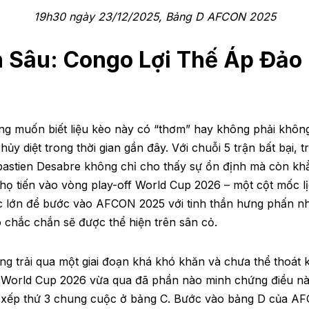
19h30 ngày 23/12/2025, Bảng D AFCON 2025
 Sâu: Congo Lợi Thế Áp Đảo
ng muốn biết liệu kèo này có “thơm” hay không phải không
y diệt trong thời gian gần đây. Với chuỗi 5 trận bất bại, t
ebastien Desabre không chỉ cho thấy sự ổn định mà còn kh
họ tiến vào vòng play-off World Cup 2026 – một cột mốc l
 lớn để bước vào AFCON 2025 với tinh thần hưng phấn nhấ
 chắc chắn sẽ được thể hiện trên sân cỏ.
ang trải qua một giai đoạn khá khó khăn và chưa thể thoát 
ại World Cup 2026 vừa qua đã phần nào minh chứng điều này
 xếp thứ 3 chung cuộc ở bảng C. Bước vào bảng D của AF