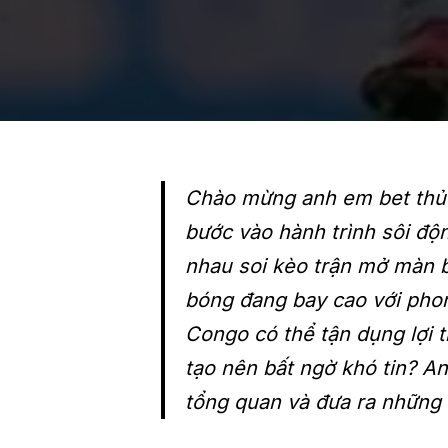
Chào mừng anh em bet thủ 
bước vào hành trình sôi độ
nhau soi kèo trận mở màn b
bóng đang bay cao với phon
Congo có thể tận dụng lợi 
tạo nên bất ngờ khó tin? An
tổng quan và đưa ra những 