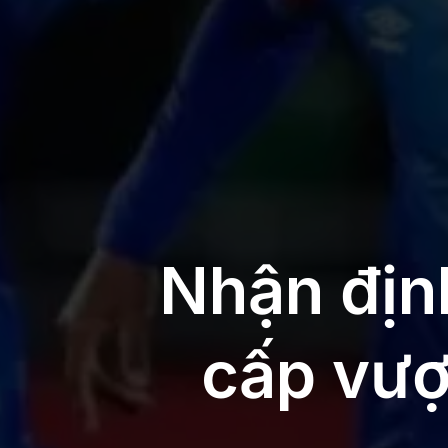
Nhận địn
cấp vượt