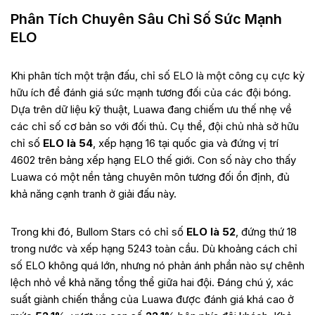
Phân Tích Chuyên Sâu Chỉ Số Sức Mạnh
ELO
Khi phân tích một trận đấu, chỉ số ELO là một công cụ cực kỳ
hữu ích để đánh giá sức mạnh tương đối của các đội bóng.
Dựa trên dữ liệu kỹ thuật, Luawa đang chiếm ưu thế nhẹ về
các chỉ số cơ bản so với đối thủ. Cụ thể, đội chủ nhà sở hữu
chỉ số
ELO là 54
, xếp hạng 16 tại quốc gia và đứng vị trí
4602 trên bảng xếp hạng ELO thế giới. Con số này cho thấy
Luawa có một nền tảng chuyên môn tương đối ổn định, đủ
khả năng cạnh tranh ở giải đấu này.
Trong khi đó, Bullom Stars có chỉ số
ELO là 52
, đứng thứ 18
trong nước và xếp hạng 5243 toàn cầu. Dù khoảng cách chỉ
số ELO không quá lớn, nhưng nó phản ánh phần nào sự chênh
lệch nhỏ về khả năng tổng thể giữa hai đội. Đáng chú ý, xác
suất giành chiến thắng của Luawa được đánh giá khá cao ở