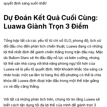
quyết định sáng suốt nhất!
Dự Đoán Kết Quả Cuối Cùng:
Luawa Giành Trọn 3 Điểm
Tổng hợp tất cả các yếu tố từ chỉ số ELO, phong độ, lịch sử
đối đầu cho đến phân tích chiến thuật, Luawa đang có những
lợi thế nhất định để giành chiến thắng trong trận đấu này. Mặc
dù Bullom Stars sẽ thi đấu đầy nỗ lực và kiên cường, nhưng
lợi thế sân nhà cùng với khả năng phòng ngự tốt hơn của
Luawa sẽ là yếu tố quyết định. Một khoảnh khắc tỏa sáng cá
nhân hoặc một sai lầm từ hàng thủ đối phương có thể là chìa
khóa để Luawa định đoạt trận đấu trong một thế trận giằng
co và đầy căng thẳng.
Với tất cả những phân tích trên, chúng tôi tin rằng Luawa sẽ
biết cách tận dụng tối đa lợi thế của mình để giành trọn 3