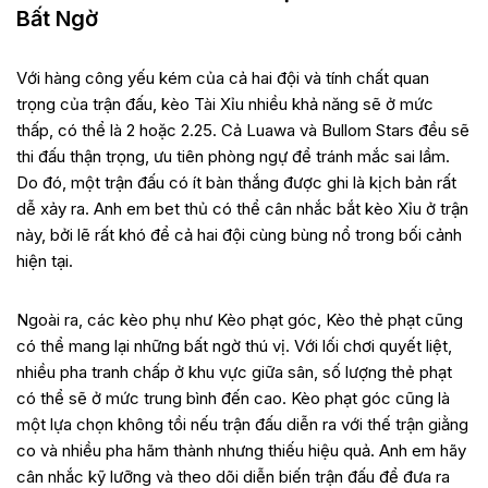
Bất Ngờ
Với hàng công yếu kém của cả hai đội và tính chất quan
trọng của trận đấu, kèo Tài Xỉu nhiều khả năng sẽ ở mức
thấp, có thể là 2 hoặc 2.25. Cả Luawa và Bullom Stars đều sẽ
thi đấu thận trọng, ưu tiên phòng ngự để tránh mắc sai lầm.
Do đó, một trận đấu có ít bàn thắng được ghi là kịch bản rất
dễ xảy ra. Anh em bet thủ có thể cân nhắc bắt kèo Xỉu ở trận
này, bởi lẽ rất khó để cả hai đội cùng bùng nổ trong bối cảnh
hiện tại.
Ngoài ra, các kèo phụ như Kèo phạt góc, Kèo thẻ phạt cũng
có thể mang lại những bất ngờ thú vị. Với lối chơi quyết liệt,
nhiều pha tranh chấp ở khu vực giữa sân, số lượng thẻ phạt
có thể sẽ ở mức trung bình đến cao. Kèo phạt góc cũng là
một lựa chọn không tồi nếu trận đấu diễn ra với thế trận giằng
co và nhiều pha hãm thành nhưng thiếu hiệu quả. Anh em hãy
cân nhắc kỹ lưỡng và theo dõi diễn biến trận đấu để đưa ra