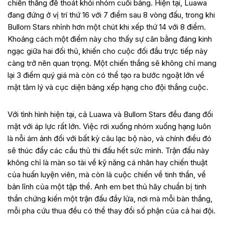
chiến thắng để thoát khỏi nhóm cuối bảng. Hiện tại, Luawa
đang đứng ở vị trí thứ 16 với 7 điểm sau 8 vòng đấu, trong khi
Bullom Stars nhỉnh hơn một chút khi xếp thứ 14 với 8 điểm.
Khoảng cách một điểm này cho thấy sự cân bằng đáng kinh
ngạc giữa hai đối thủ, khiến cho cuộc đối đầu trực tiếp này
càng trở nên quan trọng. Một chiến thắng sẽ không chỉ mang
lại 3 điểm quý giá mà còn có thể tạo ra bước ngoặt lớn về
mặt tâm lý và cục diện bảng xếp hạng cho đội thắng cuộc.
Với tình hình hiện tại, cả Luawa và Bullom Stars đều đang đối
mặt với áp lực rất lớn. Việc rơi xuống nhóm xuống hạng luôn
là nỗi ám ảnh đối với bất kỳ câu lạc bộ nào, và chính điều đó
sẽ thúc đẩy các cầu thủ thi đấu hết sức mình. Trận đấu này
không chỉ là màn so tài về kỹ năng cá nhân hay chiến thuật
của huấn luyện viên, mà còn là cuộc chiến về tinh thần, về
bản lĩnh của một tập thể. Anh em bet thủ hãy chuẩn bị tinh
thần chứng kiến một trận đấu đầy lửa, nơi mà mỗi bàn thắng,
mỗi pha cứu thua đều có thể thay đổi số phận của cả hai đội.