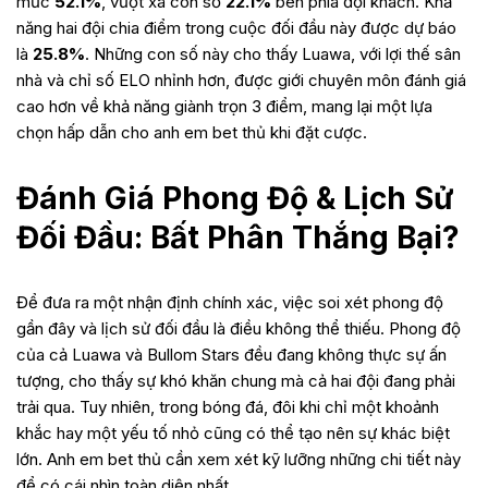
mức
52.1%
, vượt xa con số
22.1%
bên phía đội khách. Khả
năng hai đội chia điểm trong cuộc đối đầu này được dự báo
là
25.8%
. Những con số này cho thấy Luawa, với lợi thế sân
nhà và chỉ số ELO nhỉnh hơn, được giới chuyên môn đánh giá
cao hơn về khả năng giành trọn 3 điểm, mang lại một lựa
chọn hấp dẫn cho anh em bet thủ khi đặt cược.
Đánh Giá Phong Độ & Lịch Sử
Đối Đầu: Bất Phân Thắng Bại?
Để đưa ra một nhận định chính xác, việc soi xét phong độ
gần đây và lịch sử đối đầu là điều không thể thiếu. Phong độ
của cả Luawa và Bullom Stars đều đang không thực sự ấn
tượng, cho thấy sự khó khăn chung mà cả hai đội đang phải
trải qua. Tuy nhiên, trong bóng đá, đôi khi chỉ một khoảnh
khắc hay một yếu tố nhỏ cũng có thể tạo nên sự khác biệt
lớn. Anh em bet thủ cần xem xét kỹ lưỡng những chi tiết này
để có cái nhìn toàn diện nhất.