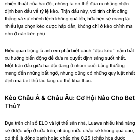
chiến thuật của hai đội, chúng ta có thể đưa ra những nhận
định ban đầu về tỷ lệ kèo. Trận đấu này, với tính chất căng
thẳng và sự chênh lệch không quá lớn, hứa hẹn sẽ mang lại
nhiều lựa chọn kèo cược hấp dẫn, không chỉ ở kèo chính mà
còn ở các kèo phụ.
Điều quan trọng là anh em phải biết cách “đọc kèo”, nắm bắt
xu hướng biến động để đưa ra quyết định sáng suốt nhất.
Một trận đấu giữa hai đội đang ở nhóm cuối bảng thường
mang đến những bất ngờ, nhưng cũng có những quy luật nhất
định mà bet thủ lão làng có thể khai thác.
Kèo Châu Á & Châu Âu: Cơ Hội Nào Cho Bet
Thủ?
Dựa trên chỉ số ELO và lợi thế sân nhà, Luawa nhiều khả năng
sẽ được xếp ở cửa trên, nhưng mức chấp sẽ không quá cao,
có thể là đồng banh hoặc chấp nhẹ 0.25 (chấp hòa được