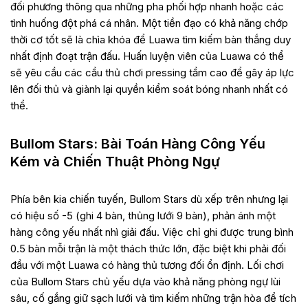
đối phương thông qua những pha phối hợp nhanh hoặc các
tình huống đột phá cá nhân. Một tiền đạo có khả năng chớp
thời cơ tốt sẽ là chìa khóa để Luawa tìm kiếm bàn thắng duy
nhất định đoạt trận đấu. Huấn luyện viên của Luawa có thể
sẽ yêu cầu các cầu thủ chơi pressing tầm cao để gây áp lực
lên đối thủ và giành lại quyền kiểm soát bóng nhanh nhất có
thể.
Bullom Stars: Bài Toán Hàng Công Yếu
Kém và Chiến Thuật Phòng Ngự
Phía bên kia chiến tuyến, Bullom Stars dù xếp trên nhưng lại
có hiệu số -5 (ghi 4 bàn, thủng lưới 9 bàn), phản ánh một
hàng công yếu nhất nhì giải đấu. Việc chỉ ghi được trung bình
0.5 bàn mỗi trận là một thách thức lớn, đặc biệt khi phải đối
đầu với một Luawa có hàng thủ tương đối ổn định. Lối chơi
của Bullom Stars chủ yếu dựa vào khả năng phòng ngự lùi
sâu, cố gắng giữ sạch lưới và tìm kiếm những trận hòa để tích