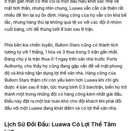
ở trận gần nhất có thể coi là một dấu hiệu khởi sắc nhẹ về
mặt tinh thần, nhưng nhìn chung, Luawa vẫn cần cải thiện rất
nhiều để tìm lại sự ổn định. Hàng công của họ vẫn còn khá bế
tắc, nhưng hàng thủ lại không quá tệ so với các đội ở nhóm
cuối bảng, chỉ để thủng lưới 8 bàn sau 8 trận.
Phía bên kia chiến tuyến, Bullom Stars cũng có thành tích
tương tự với 1 thắng, 1 hòa và 3 thua trong 5 trận gần nhất.
Đáng chú ý là trận thua 0-1 ngay trên sân nhà trước Ports
Authority, cho thấy họ cũng đang gặp vấn đề về mặt phong
độ và khả năng tận dụng lợi thế sân nhà. Hàng công của
Bullom Stars thậm chí còn yếu kém hơn Luawa khi chỉ ghi
được 4 bàn sau 8 trận, tức trung bình 0.5 bàn/trận, biến họ trở
thành một trong những đội có hàng công kém nhất giải đấu.
Điều này đặt ra một bài toán khó cho đội khách khi phải đối
đầu với một Luawa đang khát điểm và có lợi thế sân nhà.
Lịch Sử Đối Đầu: Luawa Có Lợi Thế Tâm