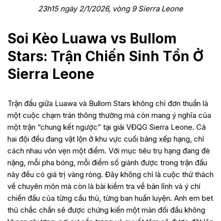
23h15 ngày 2/1/2026, vòng 9 Sierra Leone
Soi Kèo Luawa vs Bullom
Stars: Trận Chiến Sinh Tồn Ở
Sierra Leone
Trận đấu giữa Luawa và Bullom Stars không chỉ đơn thuần là
một cuộc chạm trán thông thường mà còn mang ý nghĩa của
một trận “chung kết ngược” tại giải VĐQG Sierra Leone. Cả
hai đội đều đang vật lộn ở khu vực cuối bảng xếp hạng, chỉ
cách nhau vỏn vẹn một điểm. Với mục tiêu trụ hạng đang đè
nặng, mỗi pha bóng, mỗi điểm số giành được trong trận đấu
này đều có giá trị vàng ròng. Đây không chỉ là cuộc thử thách
về chuyên môn mà còn là bài kiểm tra về bản lĩnh và ý chí
chiến đấu của từng cầu thủ, từng ban huấn luyện. Anh em bet
thủ chắc chắn sẽ được chứng kiến một màn đối đầu không