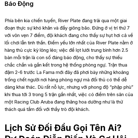
Báo Động
Phía bên kia chiến tuyến, River Plate đang trải qua một giai
đoạn thực sự khó khăn và đầy giông bão. Đứng ở vị trí thứ 7
với vỏn vẹn 7 điểm, đội khách đang cho thấy sự hụt hơi cả về
lối chơi lẫn tinh thần. Điểm yếu lớn nhất của River Plate nằm ở
hàng thủ cực kỳ lỏng lẻo; việc để lọt lưới trung bình hơn 2.5
bàn mỗi trận là con số đáng báo động, cho thấy sự thiếu
chắc chắn và gắn kết trong hệ thống phòng ngự. Trận thua
đậm 2-6 trước La Fama mới đây đã phơi bày những khoảng
trống chết người nơi hàng phòng ngự mà đối thủ có thể dễ
dàng khai thác. Dù rất nỗ lực, nhưng với phong độ “phập phù”
khi thua tới 3 trong 5 trận gần nhất, việc có điểm trên sân của
một Racing Club Aruba đang thăng hoa dường như là thử
thách quá tầm đối với thầy trò đội khách.
Lịch Sử Đối Đầu Gọi Tên Ai?