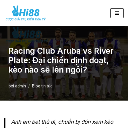
Chuyển
tới
nội
dung
Racing Club Aruba vs River
Plate: Đại chiến định đoạt,
kèo nào sẽ lên ngôi?
bởi
admin
Blog tin tức
Anh em bet thủ ơi, chuẩn bị đón xem kèo