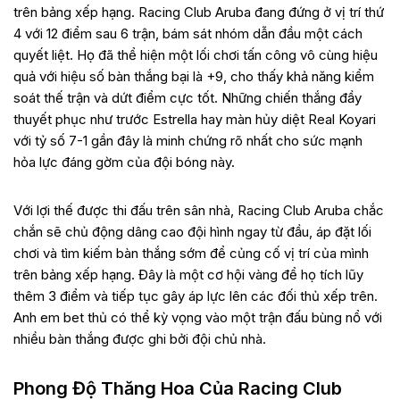
trên bảng xếp hạng. Racing Club Aruba đang đứng ở vị trí thứ
4 với 12 điểm sau 6 trận, bám sát nhóm dẫn đầu một cách
quyết liệt. Họ đã thể hiện một lối chơi tấn công vô cùng hiệu
quả với hiệu số bàn thắng bại là +9, cho thấy khả năng kiểm
soát thế trận và dứt điểm cực tốt. Những chiến thắng đầy
thuyết phục như trước Estrella hay màn hủy diệt Real Koyari
với tỷ số 7-1 gần đây là minh chứng rõ nhất cho sức mạnh
hỏa lực đáng gờm của đội bóng này.
Với lợi thế được thi đấu trên sân nhà, Racing Club Aruba chắc
chắn sẽ chủ động dâng cao đội hình ngay từ đầu, áp đặt lối
chơi và tìm kiếm bàn thắng sớm để củng cố vị trí của mình
trên bảng xếp hạng. Đây là một cơ hội vàng để họ tích lũy
thêm 3 điểm và tiếp tục gây áp lực lên các đối thủ xếp trên.
Anh em bet thủ có thể kỳ vọng vào một trận đấu bùng nổ với
nhiều bàn thắng được ghi bởi đội chủ nhà.
Phong Độ Thăng Hoa Của Racing Club