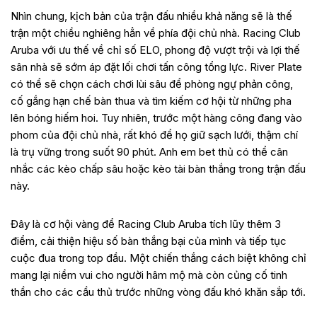
Nhìn chung, kịch bản của trận đấu nhiều khả năng sẽ là thế
trận một chiều nghiêng hẳn về phía đội chủ nhà. Racing Club
Aruba với ưu thế về chỉ số ELO, phong độ vượt trội và lợi thế
sân nhà sẽ sớm áp đặt lối chơi tấn công tổng lực. River Plate
có thể sẽ chọn cách chơi lùi sâu để phòng ngự phản công,
cố gắng hạn chế bàn thua và tìm kiếm cơ hội từ những pha
lên bóng hiếm hoi. Tuy nhiên, trước một hàng công đang vào
phom của đội chủ nhà, rất khó để họ giữ sạch lưới, thậm chí
là trụ vững trong suốt 90 phút. Anh em bet thủ có thể cân
nhắc các kèo chấp sâu hoặc kèo tài bàn thắng trong trận đấu
này.
Đây là cơ hội vàng để Racing Club Aruba tích lũy thêm 3
điểm, cải thiện hiệu số bàn thắng bại của mình và tiếp tục
cuộc đua trong top đầu. Một chiến thắng cách biệt không chỉ
mang lại niềm vui cho người hâm mộ mà còn củng cố tinh
thần cho các cầu thủ trước những vòng đấu khó khăn sắp tới.