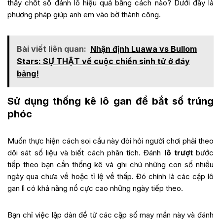
thầy chốt số đánh lô hiệu quả bằng cách nào? Dưới đây là
phương pháp giúp anh em vào bờ thành công.
Bài viết liên quan:
Nhận định Luawa vs Bullom
Stars: SỰ THẬT về cuộc chiến sinh tử ở đáy
bảng!
Sử dụng thống kê lô gan để bắt số trúng
phóc
Muốn thực hiện cách soi cầu này đòi hỏi người chơi phải theo
dõi sát số liệu và biết cách phân tích. Đánh
lô trượt
bước
tiếp theo bạn cần thống kê và ghi chú những con số nhiều
ngày qua chưa về hoặc tỉ lệ về thấp. Đó chính là các cặp lô
gan lì có khả năng nổ cực cao những ngày tiếp theo.
Bạn chỉ việc lập dàn đề từ các cặp số may mắn này và đánh