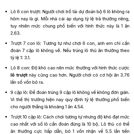
Lô 6 con trượt: Người chơi trổ tài dự đoán bộ 6 lô không ra
hôm nay là gì. Mỗi nhà cái áp dụng tỷ lệ trả thưởng riêng,
tuy nhiên mức chung phổ biến với hình thức này là 1 ăn
2.63.
Trượt 7 con lô: Tương tự như chơi 6 con, anh em chỉ cần
đoán 7 cặp lô không về. Nếu trúng lô thủ ăn thưởng theo
tỷ lệ 1: 3.1.
Lô 8 con: Độ khó cao nên mức thưởng với hình thức cược
lô trượt
này cũng cao hơn. Người chơi có cơ hội ăn 3.76
lần số vốn bỏ ra.
9 cặp lô: Để đoán trúng 9 cặp lô không về không đơn giản.
Vì thế thị trường hiện nay quy định tỷ lệ thưởng phổ biến
cho người thắng là khoảng 1 ăn 4.54.
Trượt 10 cặp lô: Cách chơi tương tự nhưng độ khó đạt mức
cao nhất với số lô cần đoán đúng là 10 bộ. Lô thủ có thể
ăn thưởng cực hấp dẫn, bỏ 1 vốn nhận về 5.5 lần tiền