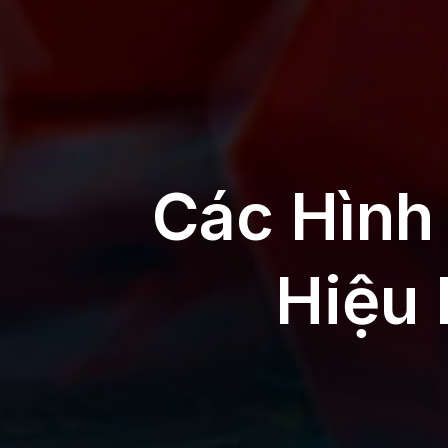
Các Hình 
Hiệu 