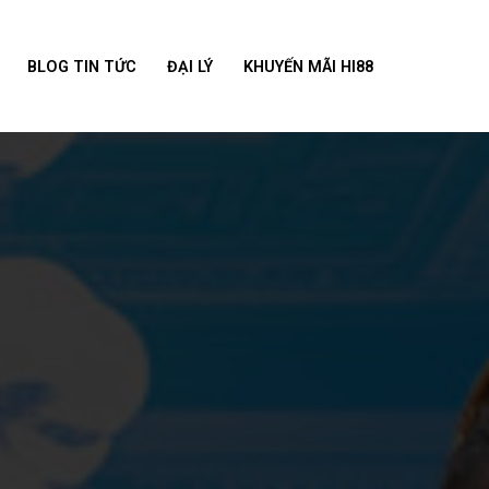
BLOG TIN TỨC
ĐẠI LÝ
KHUYẾN MÃI HI88